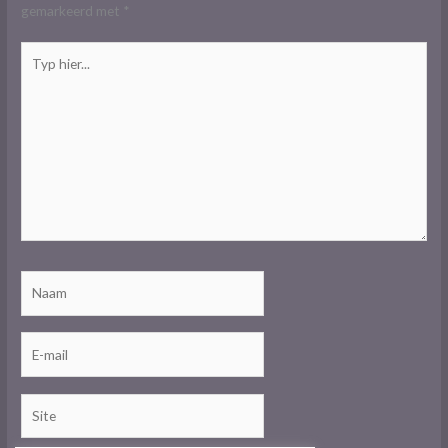
gemarkeerd met
*
Typ
hier...
Naam
E-
mail
Site