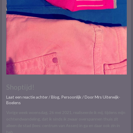
Shoptijd!
Laat een reactie achter
/
Blog
,
Persoonlijk
/ Door
Mrs Uiterwijk-
Boelens
Vorige week woensdag, 26 mei 2021, realiseerde ik mij, tijdens mijn
ochtendwandeling, dat ik sinds ik zwaar overspannen thuis zit
alleen de stad (lees: centrum van Assen) in ga en daar ook zin in
heb.